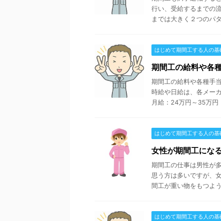
行い、受給するまでの流
までは大きく２つのパター
はじめて期間工する人の基
期間工の給料や各
期間工の給料や各種手当
時給や日給は、各メーカ
月給：24万円～35万円（残
はじめて期間工する人の基
女性が期間工にな
期間工の仕事は男性が
思う方は多いですが、女
間工が重い物をもつような
はじめて期間工する人の基