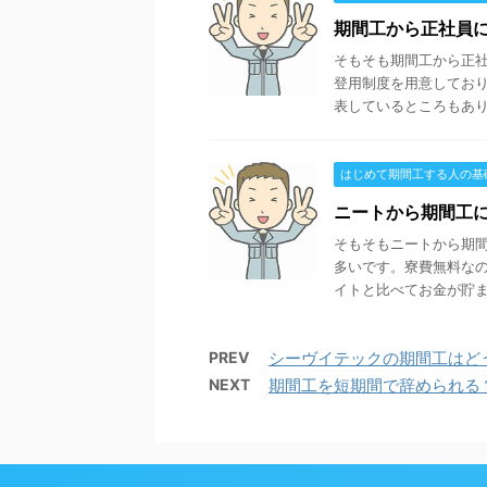
期間工から正社員
そもそも期間工から正社
登用制度を用意してお
表しているところもありま
はじめて期間工する人の基
ニートから期間工
そもそもニートから期間
多いです。寮費無料な
イトと比べてお金が貯まり
PREV
シーヴイテックの期間工はど
NEXT
期間工を短期間で辞められる