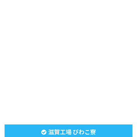
滋賀工場 びわこ寮